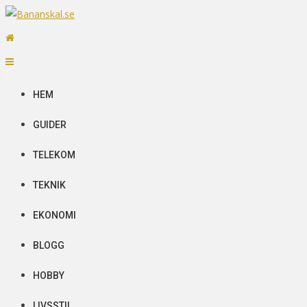
Skip
to
Bananskal.se
Senaste nytt
content
HEM
GUIDER
TELEKOM
TEKNIK
EKONOMI
BLOGG
HOBBY
LIVSSTIL