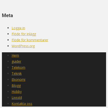
Meta
Logga in
Flöde för inlägg
Flöde för kommentarer
WordPress.org
Hem
guider
Telekom
Teknik
Ekonomi
Blogg
Hobby
Livsstil
Kontakta oss