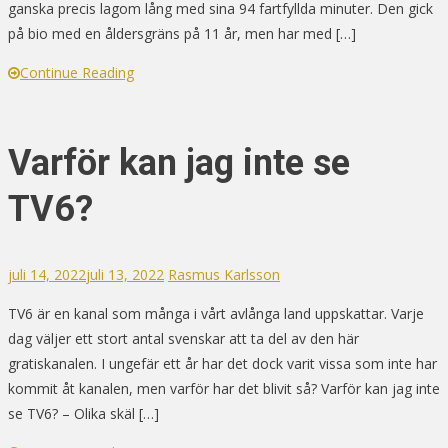
ganska precis lagom lång med sina 94 fartfyllda minuter. Den gick
på bio med en åldersgräns på 11 år, men har med […]
Continue Reading
Varför kan jag inte se
TV6?
juli 14, 2022
juli 13, 2022
Rasmus Karlsson
TV6 är en kanal som många i vårt avlånga land uppskattar. Varje
dag väljer ett stort antal svenskar att ta del av den här
gratiskanalen. I ungefär ett år har det dock varit vissa som inte har
kommit åt kanalen, men varför har det blivit så? Varför kan jag inte
se TV6? – Olika skäl […]