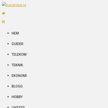
Skip
to
Bananskal.se
Senaste nytt
content
HEM
GUIDER
TELEKOM
TEKNIK
EKONOMI
BLOGG
HOBBY
LIVSSTIL