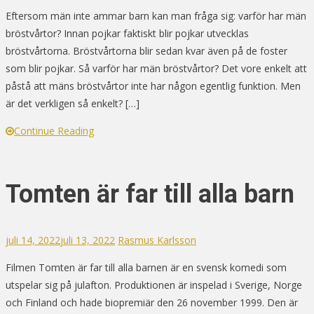
Eftersom män inte ammar barn kan man fråga sig: varför har män
bröstvårtor? Innan pojkar faktiskt blir pojkar utvecklas
bröstvårtorna. Bröstvårtorna blir sedan kvar även på de foster
som blir pojkar. Så varför har män bröstvårtor? Det vore enkelt att
påstå att mäns bröstvårtor inte har någon egentlig funktion. Men
är det verkligen så enkelt? […]
Continue Reading
Tomten är far till alla barn
juli 14, 2022
juli 13, 2022
Rasmus Karlsson
Filmen Tomten är far till alla barnen är en svensk komedi som
utspelar sig på julafton. Produktionen är inspelad i Sverige, Norge
och Finland och hade biopremiär den 26 november 1999. Den är