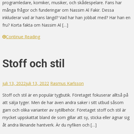
programledare, komiker, musiker, och skådespelare. Fans har
många frågor och funderingar om Nassim Al Fakir. Dessa
inkluderar vad är hans längd? Vad har han jobbat med? Har han en
fru? Korta fakta om Nassim Al […]
Continue Reading
Stoff och stil
juli 13, 2022
juli 13, 2022
Rasmus Karlsson
Stoff och stil är en populär tygbutik. Företaget fokuserar alltså på
att sälja tyger. Men de har även andra saker i sitt utbud såsom
garn och olika varianter av sytillbehör. Företaget stoff och stil är
mycket uppskattat bland de som gillar att sy, sticka eller ägnar sig
åt andra liknande hantverk. Är du nyfiken och […]