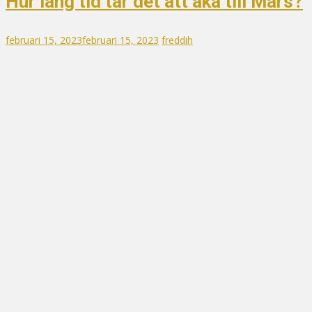
Hur lång tid tar det att åka till Mars?
februari 15, 2023
februari 15, 2023
freddih