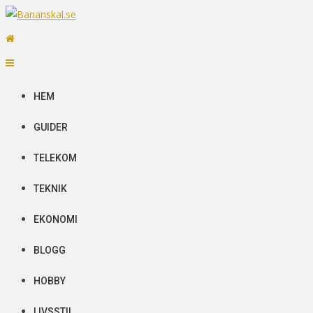
Skip
to
Bananskal.se
Senaste nytt
content
HEM
GUIDER
TELEKOM
TEKNIK
EKONOMI
BLOGG
HOBBY
LIVSSTIL