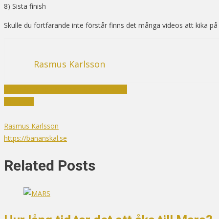
8) Sista finish
Skulle du fortfarande inte förstår finns det många videos att kika på s
Rasmus Karlsson
Inläggsnavigering
Hur många soldater har Ryssland idag?
Fria Tider
Rasmus Karlsson
https://bananskal.se
Related Posts