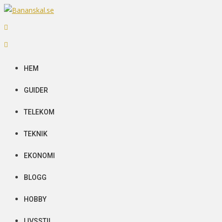
Skip
to
Bananskal.se
Senaste nytt
content
HEM
GUIDER
TELEKOM
TEKNIK
EKONOMI
BLOGG
HOBBY
LIVSSTIL