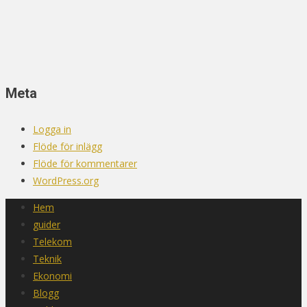
Meta
Logga in
Flöde för inlägg
Flöde för kommentarer
WordPress.org
Hem
guider
Telekom
Teknik
Ekonomi
Blogg